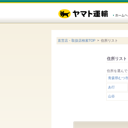
直営店・取扱店検索TOP
> 住所リスト
住所リスト
住所を選んで
青森県むつ
あ行
山谷