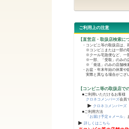
ご利用上の注意
【直営店・取扱店検索に
・コンビニ等の取扱店は、荷
※コンビニまたは一部の取扱
※クール宅急便など、一部
※一部、「受取」のみの店
※「発送」のみの店舗検索
・お盆・年末年始の休業や臨
実際と異なる場合がござ
【コンビニ等の取扱店で
■ご利用いただけるお客様
クロネコメンバーズ
会員
▶
クロネコメンバーズ
■ご利用方法
「お届け予定ｅメール」
▶
詳しくはこちら