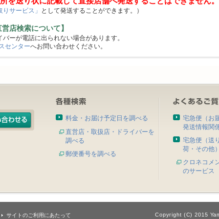
所を送り状に記載して直接店舗へ発送することはできません。
取りサービス」
として発送することができます。）
直営店検索について】
バーが電話に出られない場合があります。
スセンター
へお問い合わせください。
料金・お届け予定日を調べる
宅急便（お
発送情報関
直営店・取扱店・ドライバーを
宅急便（送
調べる
荷・その他
郵便番号を調べる
クロネコメ
のサービス
Copyright (C) 2015 Yam
サイトのご利用にあたって