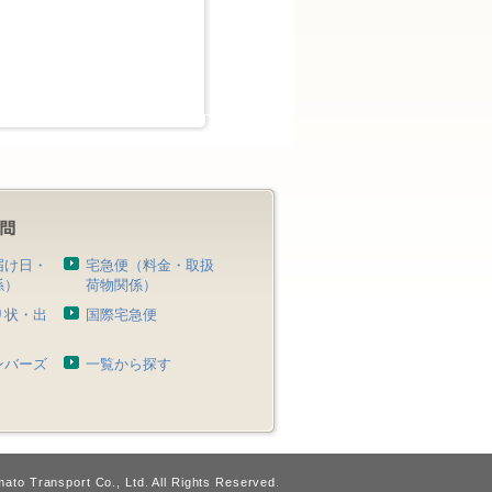
届け日・
宅急便（料金・取扱
係）
荷物関係）
り状・出
国際宅急便
）
ンバーズ
一覧から探す
ato Transport Co., Ltd. All Rights Reserved.