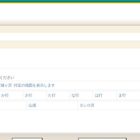
ください
市城ヶ沢 付近の地図を表示します
か行
さ行
た行
な行
は行
ま行
山道
ヨシロ沢