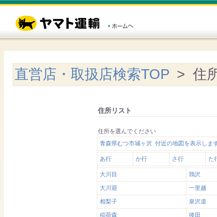
直営店・取扱店検索TOP
> 住
住所リスト
住所を選んでください
青森県むつ市城ヶ沢 付近の地図を表示しま
あ行
か行
さ行
た
大川目
鶉沢
大川迎
一里越
相梨子
泉沢道
稲荷森
後田