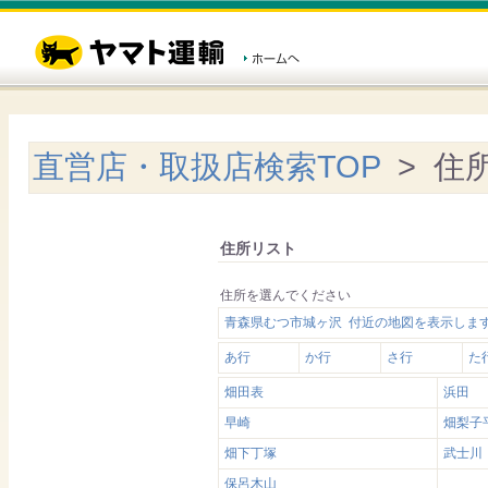
直営店・取扱店検索TOP
> 住
住所リスト
住所を選んでください
青森県むつ市城ヶ沢 付近の地図を表示しま
あ行
か行
さ行
た
畑田表
浜田
早崎
畑梨子
畑下丁塚
武士川
保呂木山