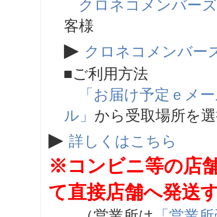
クロネコメンバー
客様
▶
クロネコメンバー
■ご利用方法
「お届け予定ｅメー
ル」
から受取場所を
▶
詳しくはこちら
※コンビニ等の店
て直接店舗へ発送
（営業所は
「営業所