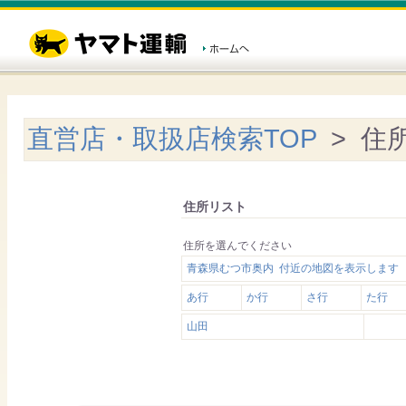
直営店・取扱店検索TOP
> 住
住所リスト
住所を選んでください
青森県むつ市奥内 付近の地図を表示します
あ行
か行
さ行
た行
山田