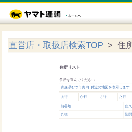
直営店・取扱店検索TOP
> 住
住所リスト
住所を選んでください
青森県むつ市奥内 付近の地図を表示します
あ行
か行
さ行
た行
前谷地
曲久
丸橋
迎関