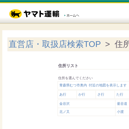
直営店・取扱店検索TOP
> 住
住所リスト
住所を選んでください
青森県むつ市奥内 付近の地図を表示します
あ行
か行
さ行
た行
金谷沢
釜谷道
北ノ又
小渡