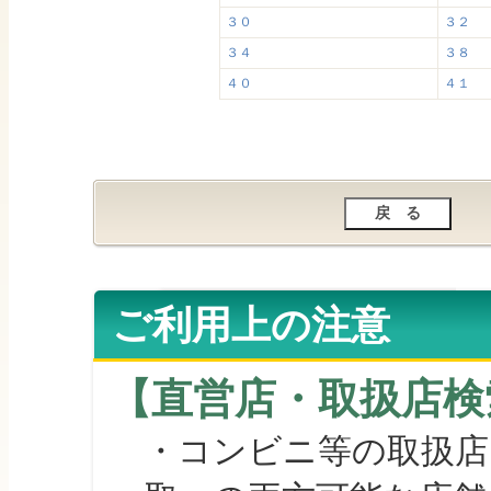
３０
３２
３４
３８
４０
４１
ご利用上の注意
【直営店・取扱店検
・コンビニ等の取扱店