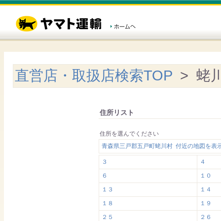
直営店・取扱店検索TOP
> 蛯
住所リスト
住所を選んでください
青森県三戸郡五戸町蛯川村 付近の地図を表
３
４
６
１０
１３
１４
１８
１９
２５
２６