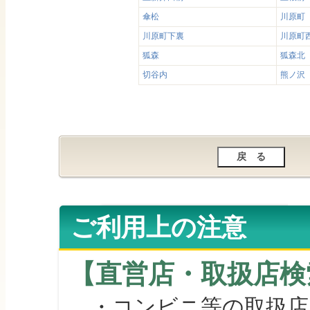
傘松
川原町
川原町下裏
川原町
狐森
狐森北
切谷内
熊ノ沢
ご利用上の注意
【直営店・取扱店検
・コンビニ等の取扱店