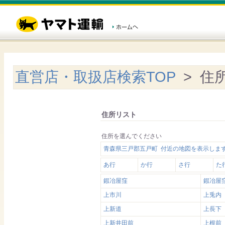
直営店・取扱店検索TOP
> 住
住所リスト
住所を選んでください
青森県三戸郡五戸町 付近の地図を表示しま
あ行
か行
さ行
た
鍜冶屋窪
鍜冶屋
上市川
上兎内
上新道
上長下
上新井田前
上根前