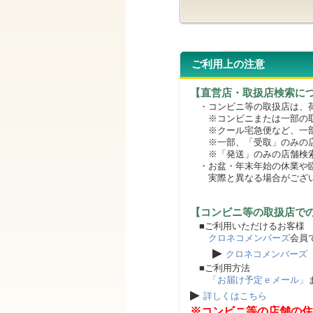
ご利用上の注意
【直営店・取扱店検索に
・コンビニ等の取扱店は、荷
※コンビニまたは一部の取扱
※クール宅急便など、一部
※一部、「受取」のみの店
※「発送」のみの店舗検索
・お盆・年末年始の休業や臨
実際と異なる場合がござ
【コンビニ等の取扱店で
■ご利用いただけるお客様
クロネコメンバーズ
会員
▶
クロネコメンバーズ
■ご利用方法
「お届け予定ｅメール」
▶
詳しくはこちら
※コンビニ等の店舗の住