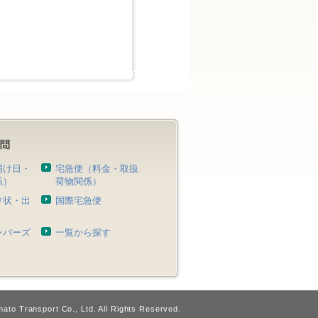
届け日・
宅急便（料金・取扱
係）
荷物関係）
り状・出
国際宅急便
）
ンバーズ
一覧から探す
ato Transport Co., Ltd. All Rights Reserved.