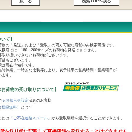
ついて】
物の「発送」および「受取」の両方可能な店舗のみ検索可能です。
店では、180・200サイズのお荷物を発送できません。
取り扱いできないお荷物がございます。
舗もございます。
は現在準備中です。
時休業、一時的な改装等により、表示結果の営業時間・営業曜日が
います。
のお荷物の受け取りについて】
で
ｅお知らせ設定
済みのお客様
（登録無料）
とは？
または
「ご不在連絡ｅメール」
から受取場所を選択することができます。
所を送り状に記載して直接店舗へ発送することはできません。