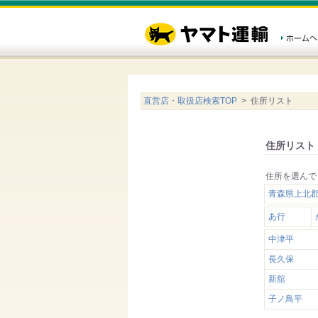
直営店・取扱店検索TOP
> 住所リスト
住所リスト
住所を選んで
青森県上北
あ行
中津平
長久保
新舘
子ノ鳥平