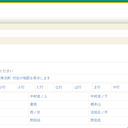
ください
郡東北町 付近の地図を表示します
か行
さ行
た行
な行
は行
ま行
や行
中村道ノ上
中村道ノ下
夏焼
楢木山
西ノ沢
沼添左ノ平
野田頭
野田尻