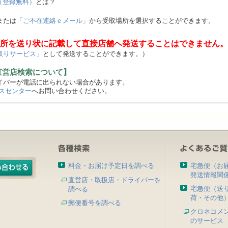
（登録無料）
とは？
または
「ご不在連絡ｅメール」
から受取場所を選択することができます。
所を送り状に記載して直接店舗へ発送することはできません。
取りサービス」
として発送することができます。）
直営店検索について】
バーが電話に出られない場合があります。
スセンター
へお問い合わせください。
料金・お届け予定日を調べる
宅急便（お
発送情報関
直営店・取扱店・ドライバーを
宅急便（送
調べる
荷・その他
郵便番号を調べる
クロネコメ
のサービス