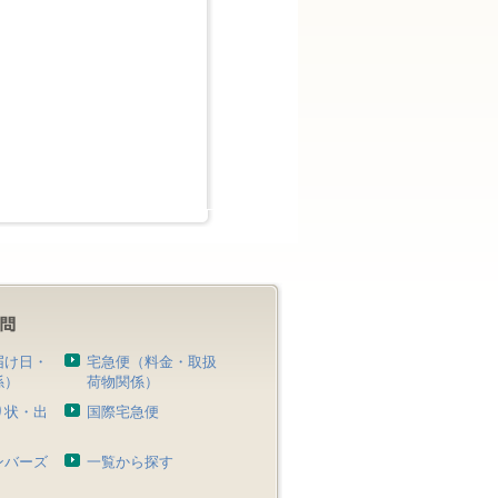
届け日・
宅急便（料金・取扱
係）
荷物関係）
り状・出
国際宅急便
）
ンバーズ
一覧から探す