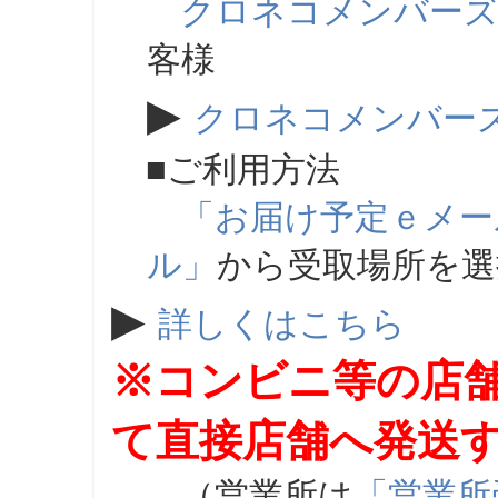
クロネコメンバー
客様
▶
クロネコメンバー
■ご利用方法
「お届け予定ｅメー
ル」
から受取場所を
▶
詳しくはこちら
※コンビニ等の店
て直接店舗へ発送
（営業所は
「営業所