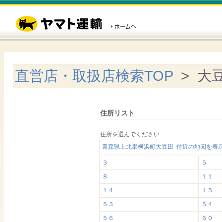
直営店・取扱店検索TOP
> 大
住所リスト
住所を選んでください
青森県上北郡横浜町大豆田 付近の地図を表
３
５
８
１１
１４
１５
５３
５４
５６
６０