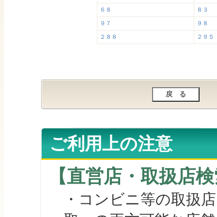
６８
８３
９７
９８
２８８
２９５
ご利用上の注意
【直営店・取扱店検
・コンビニ等の取扱店