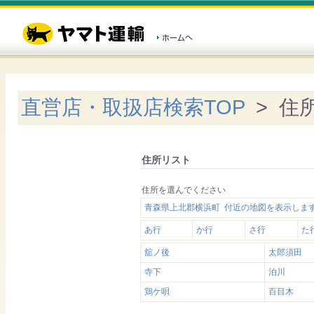
直営店・取扱店検索TOP
> 住
住所リスト
住所を選んでください
青森県上北郡横浜町 付近の地図を表示しま
あ行
か行
さ行
た
舘ノ後
太郎須田
寺下
泊川
鶏ケ唄
百目木