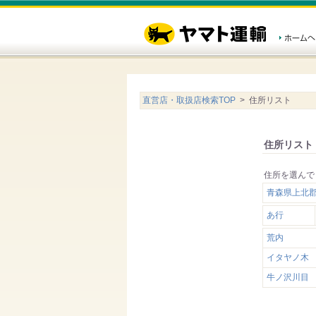
直営店・取扱店検索TOP
> 住所リスト
住所リスト
住所を選んで
青森県上北
あ行
荒内
イタヤノ木
牛ノ沢川目