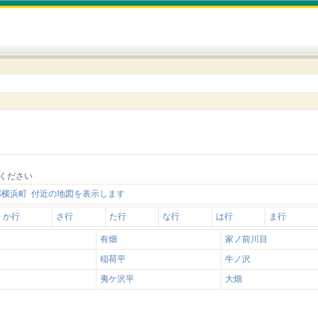
ください
郡横浜町 付近の地図を表示します
か行
さ行
た行
な行
は行
ま行
有畑
家ノ前川目
稲荷平
牛ノ沢
夷ケ沢平
大畑