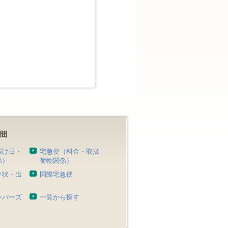
届け日・
宅急便（料金・取扱
係）
荷物関係）
り状・出
国際宅急便
）
ンバーズ
一覧から探す