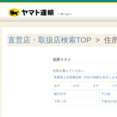
直営店・取扱店検索TOP
> 住
住所リスト
住所を選んでください
青森県上北郡横浜町 付近の地図を表示しま
あ行
か行
さ行
た
獅子沢平
下川原
下田ノ沢
下苗代川目