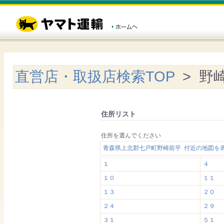
直営店・取扱店検索TOP
> 野
住所リスト
住所を選んでください
青森県上北郡七戸町野崎前平 付近の地図を
１
４
１０
１１
１３
２０
２４
２９
３１
５１