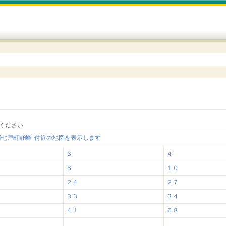
ください
郡七戸町野崎 付近の地図を表示します
３
４
８
１０
２４
２７
３３
３４
４１
６８