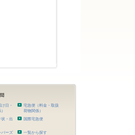
届け日・
宅急便（料金・取扱
係）
荷物関係）
り状・出
国際宅急便
）
ンバーズ
一覧から探す