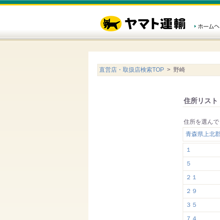
直営店・取扱店検索TOP
> 野崎
住所リスト
住所を選んで
青森県上北
１
５
２１
２９
３５
７４