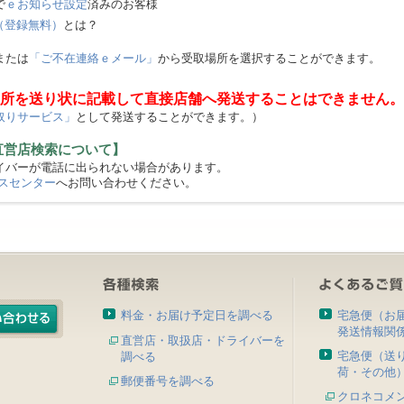
で
ｅお知らせ設定
済みのお客様
（登録無料）
とは？
または
「ご不在連絡ｅメール」
から受取場所を選択することができます。
所を送り状に記載して直接店舗へ発送することはできません。
取りサービス」
として発送することができます。）
直営店検索について】
バーが電話に出られない場合があります。
スセンター
へお問い合わせください。
料金・お届け予定日を調べる
宅急便（お
発送情報関
直営店・取扱店・ドライバーを
宅急便（送
調べる
荷・その他
郵便番号を調べる
クロネコメ