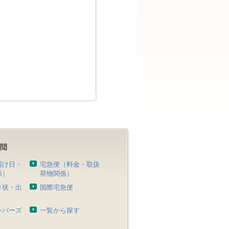
届け日・
宅急便（料金・取扱
係）
荷物関係）
り状・出
国際宅急便
）
ンバーズ
一覧から探す