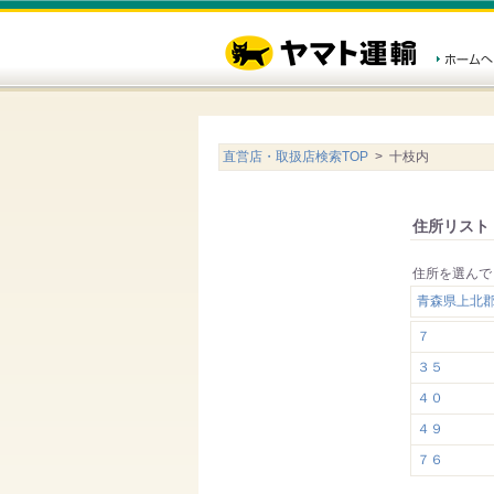
直営店・取扱店検索TOP
> 十枝内
住所リスト
住所を選んで
青森県上北
７
３５
４０
４９
７６