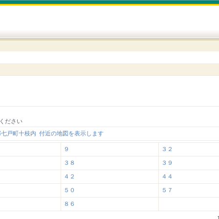
ください
郡七戸町十枝内 付近の地図を表示します
９
３２
３８
３９
４２
４４
５０
５７
８６