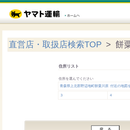
直営店・取扱店検索TOP
> 餅
住所リスト
住所を選んでください
青森県上北郡野辺地町餅粟川原 付近の地図
３
４