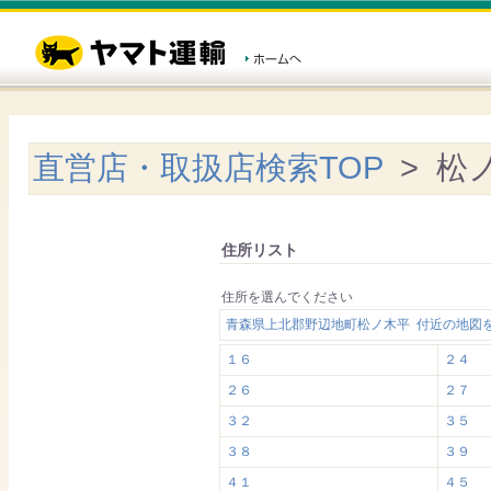
直営店・取扱店検索TOP
> 松
住所リスト
住所を選んでください
青森県上北郡野辺地町松ノ木平 付近の地図
１６
２４
２６
２７
３２
３５
３８
３９
４１
４５