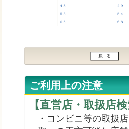
４８
４９
５３
５４
６５
６８
ご利用上の注意
【直営店・取扱店検
・コンビニ等の取扱店