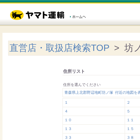
直営店・取扱店検索TOP
> 坊
住所リスト
住所を選んでください
青森県上北郡野辺地町坊ノ塚 付近の地図を
１
２
４
５
１０
１１
１３
１５
３３
３８