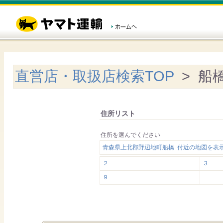
直営店・取扱店検索TOP
> 船
住所リスト
住所を選んでください
青森県上北郡野辺地町船橋 付近の地図を表
２
３
９