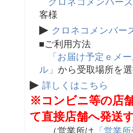
クロネコメンバー
客様
▶
クロネコメンバー
■ご利用方法
「お届け予定ｅメー
ル」
から受取場所を
▶
詳しくはこちら
※コンビニ等の店
て直接店舗へ発送
（営業所は
「営業所