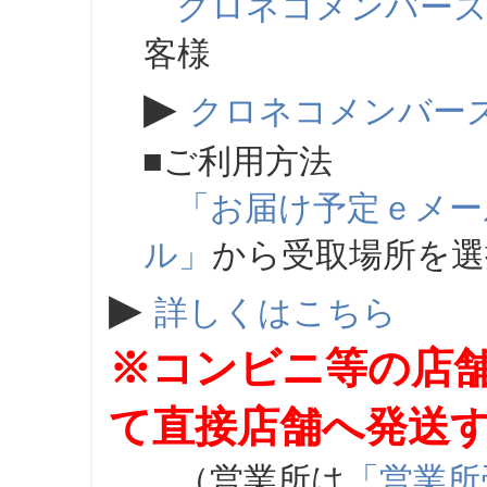
クロネコメンバー
客様
▶
クロネコメンバー
■ご利用方法
「お届け予定ｅメー
ル」
から受取場所を
▶
詳しくはこちら
※コンビニ等の店
て直接店舗へ発送
（営業所は
「営業所