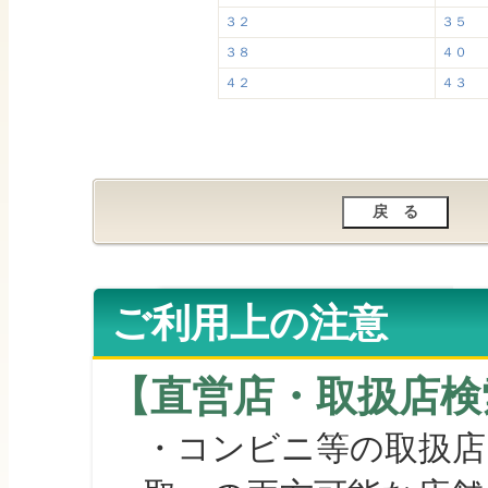
３２
３５
３８
４０
４２
４３
ご利用上の注意
【直営店・取扱店検
・コンビニ等の取扱店