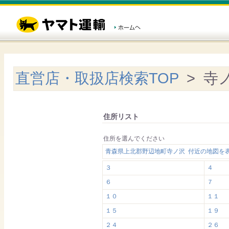
直営店・取扱店検索TOP
> 寺
住所リスト
住所を選んでください
青森県上北郡野辺地町寺ノ沢 付近の地図を
３
４
６
７
１０
１１
１５
１９
２４
２６