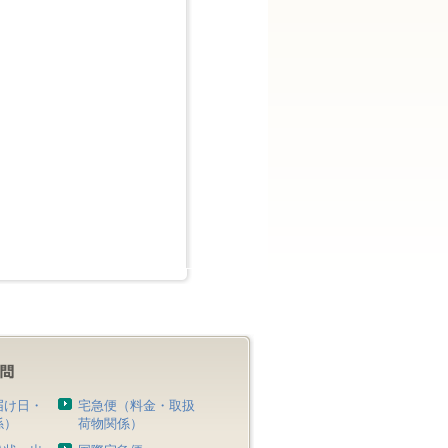
届け日・
宅急便（料金・取扱
係）
荷物関係）