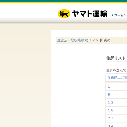
直営店・取扱店検索TOP
> 田狭沢
住所リスト
住所を選んで
青森県上北
１
８
１２
１８
２７
３４