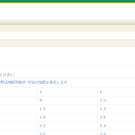
ください
郡野辺地町田狭沢 付近の地図を表示します
３
６
９
１０
１３
１４
１９
２６
３２
３３
３５
３９