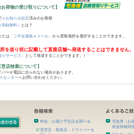
のお荷物の受け取りについて】
で
ｅお知らせ設定
済みのお客様
（登録無料）
とは？
または
「ご不在連絡ｅメール」
から受取場所を選択することができます。
所を送り状に記載して直接店舗へ発送することはできません。
取りサービス」
として発送することができます。）
直営店検索について】
バーが電話に出られない場合があります。
スセンター
へお問い合わせください。
料金・お届け予定日を調べる
宅急便（お
発送情報関
直営店・取扱店・ドライバーを