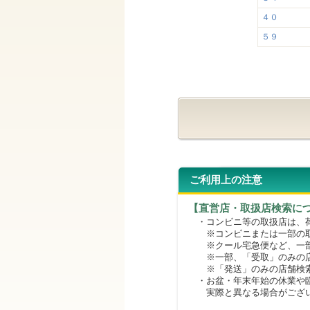
４０
５９
ご利用上の注意
【直営店・取扱店検索に
・コンビニ等の取扱店は、荷
※コンビニまたは一部の取扱
※クール宅急便など、一部
※一部、「受取」のみの店
※「発送」のみの店舗検索
・お盆・年末年始の休業や臨
実際と異なる場合がござ