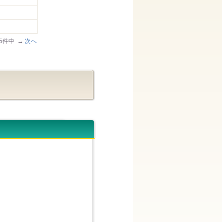
/25件中 →
次へ