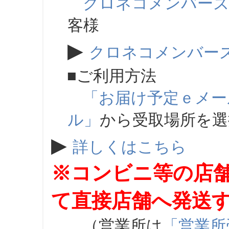
クロネコメンバー
客様
▶
クロネコメンバー
■ご利用方法
「お届け予定ｅメー
ル」
から受取場所を
▶
詳しくはこちら
※コンビニ等の店
て直接店舗へ発送
（営業所は
「営業所