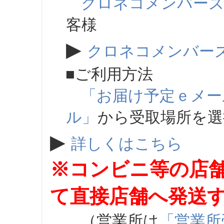
クロネコメンバー
客様
▶
クロネコメンバー
■ご利用方法
「お届け予定ｅメー
ル」
から受取場所を
▶
詳しくはこちら
※コンビニ等の店
て直接店舗へ発送
（営業所は
「営業所