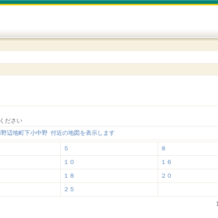
ください
郡野辺地町下小中野 付近の地図を表示します
５
８
１０
１６
１８
２０
２５