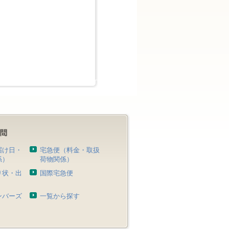
届け日・
宅急便（料金・取扱
係）
荷物関係）
り状・出
国際宅急便
）
ンバーズ
一覧から探す