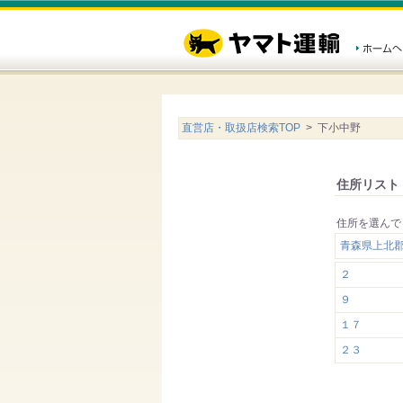
直営店・取扱店検索TOP
> 下小中野
住所リスト
住所を選んで
青森県上北
２
９
１７
２３