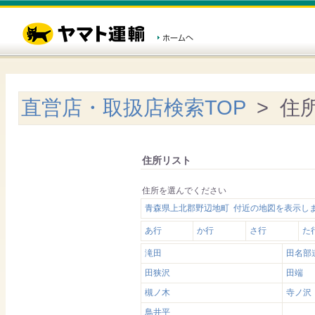
直営店・取扱店検索TOP
> 住
住所リスト
住所を選んでください
青森県上北郡野辺地町 付近の地図を表示し
あ行
か行
さ行
た
滝田
田名部
田狭沢
田端
槻ノ木
寺ノ沢
鳥井平