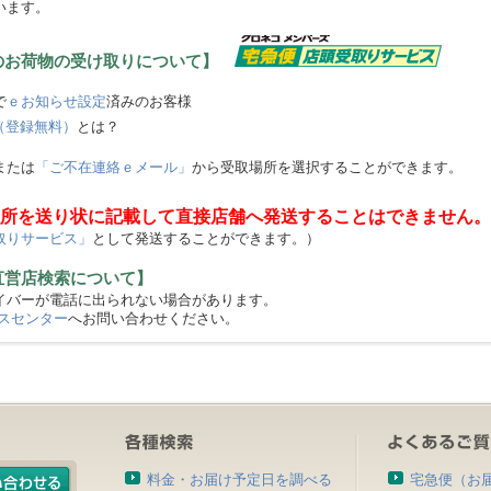
います。
のお荷物の受け取りについて】
で
ｅお知らせ設定
済みのお客様
（登録無料）
とは？
または
「ご不在連絡ｅメール」
から受取場所を選択することができます。
所を送り状に記載して直接店舗へ発送することはできません。
取りサービス」
として発送することができます。）
直営店検索について】
バーが電話に出られない場合があります。
スセンター
へお問い合わせください。
料金・お届け予定日を調べる
宅急便（お