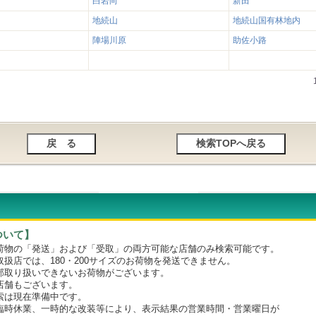
白岩向
新田
地続山
地続山国有林地内
陣場川原
助佐小路
ついて】
物の「発送」および「受取」の両方可能な店舗のみ検索可能です。
店では、180・200サイズのお荷物を発送できません。
取り扱いできないお荷物がございます。
舗もございます。
は現在準備中です。
時休業、一時的な改装等により、表示結果の営業時間・営業曜日が