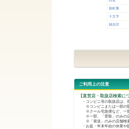
白岩
新町裏
十文字
雑吉沢
ご利用上の注意
【直営店・取扱店検索に
・コンビニ等の取扱店は、荷
※コンビニまたは一部の取扱
※クール宅急便など、一部
※一部、「受取」のみの店
※「発送」のみの店舗検索
・お盆・年末年始の休業や臨