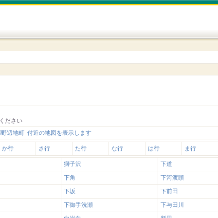
ください
郡野辺地町 付近の地図を表示します
か行
さ行
た行
な行
は行
ま行
獅子沢
下道
下角
下河渡頭
下坂
下前田
下御手洗瀬
下与田川