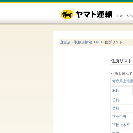
直営店・取扱店検索TOP
> 住所リスト
住所リスト
住所を選んで
青森県上北
あ行
笹館
柴崎
下小中野
下松ノ木平