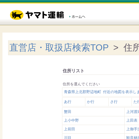
直営店・取扱店検索TOP
> 住
住所リスト
住所を選んでください
青森県上北郡野辺地町 付近の地図を表示し
あ行
か行
さ行
た
蟹田
上河渡
上小中野
上田表
上前田
上御手
川目
観音林