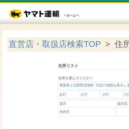
直営店・取扱店検索TOP
> 住
住所リスト
住所を選んでください
青森県上北郡野辺地町 付近の地図を表示し
あ行
か行
さ行
た
湯沢
湯沢尻
米内沢