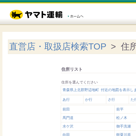
直営店・取扱店検索TOP
> 住
住所リスト
住所を選んでください
青森県上北郡野辺地町 付近の地図を表示し
あ行
か行
さ行
た
前田
前平
馬門道
松ノ木
水ケ沢
御手洗瀬
向田
餅粟川原