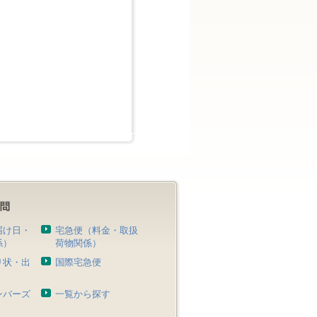
届け日・
宅急便（料金・取扱
係）
荷物関係）
り状・出
国際宅急便
）
ンバーズ
一覧から探す