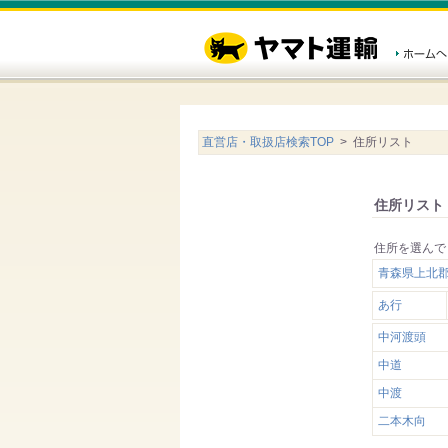
直営店・取扱店検索TOP
> 住所リスト
住所リスト
住所を選んで
青森県上北
あ行
中河渡頭
中道
中渡
二本木向