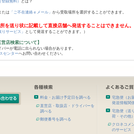
（登録無料）
とは？
または
「ご不在連絡ｅメール」
から受取場所を選択することができます。
所を送り状に記載して直接店舗へ発送することはできません。
取りサービス」
として発送することができます。）
直営店検索について】
バーが電話に出られない場合があります。
スセンター
へお問い合わせください。
料金・お届け予定日を調べる
宅急便（お
発送情報関
直営店・取扱店・ドライバーを
宅急便（送
調べる
荷・その他
郵便番号を調べる
クロネコメ
のサービス