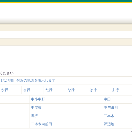
ください
郡野辺地町 付近の地図を表示します
か行
さ行
た行
な行
は行
ま行
中小中野
中田
中屋敷
中与田川
鳴沢
二本木
二本木向前田
野辺地