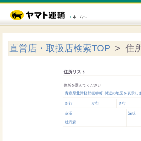
直営店・取扱店検索TOP
> 住
住所リスト
住所を選んでください
青森県北津軽郡板柳町 付近の地図を表示し
あ行
か行
さ行
灰沼
深味
牡丹森