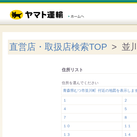
直営店・取扱店検索TOP
> 並
住所リスト
住所を選んでください
青森県むつ市並川町 付近の地図を表示しま
１
２
４
５
７
８
１０
１１
１３
１４