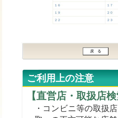
１６
１７
１９
２０
２２
２３
ご利用上の注意
【直営店・取扱店検
・コンビニ等の取扱店