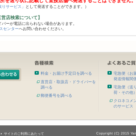
所を送り状に記載して直接店舗へ発送することはできません。
取りサービス」
として発送することができます。）
直営店検索について】
バーが電話に出られない場合があります。
スセンター
へお問い合わせください。
料金・お届け予定日を調べる
宅急便（お
発送情報関
直営店・取扱店・ドライバーを
宅急便（送
調べる
荷・その他
郵便番号を調べる
クロネコメ
のサービス
Copyright (C) 2015 Yam
サイトのご利用にあたって