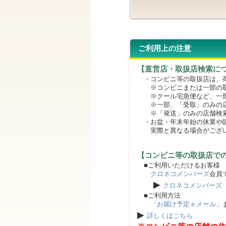
ご利用上の注意
【直営店・取扱店検索に
・コンビニ等の取扱店は、荷
※コンビニまたは一部の取扱
※クール宅急便など、一部
※一部、「受取」のみの店
※「発送」のみの店舗検索
・お盆・年末年始の休業や臨
実際と異なる場合がござ
【コンビニ等の取扱店で
■ご利用いただけるお客様
クロネコメンバーズ
会員
▶
クロネコメンバーズ
■ご利用方法
「お届け予定ｅメール」
▶
詳しくはこちら