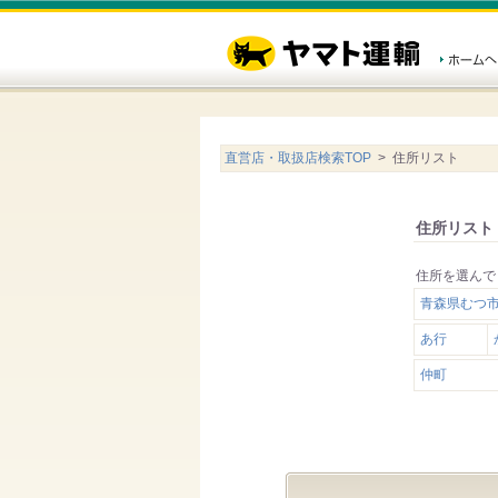
直営店・取扱店検索TOP
> 住所リスト
住所リスト
住所を選んで
青森県むつ市
あ行
仲町