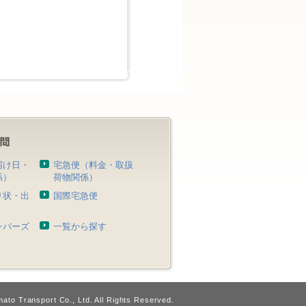
届け日・
宅急便（料金・取扱
係）
荷物関係）
り状・出
国際宅急便
）
ンバーズ
一覧から探す
ato Transport Co., Ltd. All Rights Reserved.