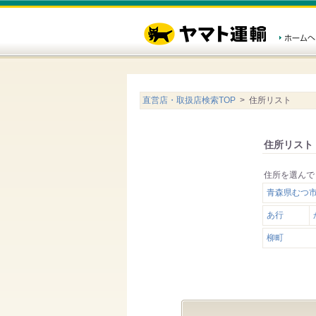
直営店・取扱店検索TOP
> 住所リスト
住所リスト
住所を選んで
青森県むつ市
あ行
柳町