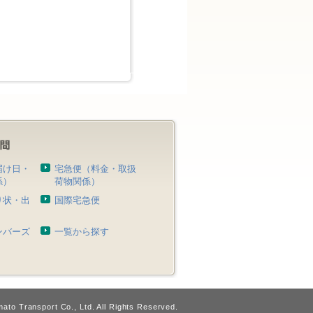
届け日・
宅急便（料金・取扱
係）
荷物関係）
り状・出
国際宅急便
）
ンバーズ
一覧から探す
ato Transport Co., Ltd. All Rights Reserved.