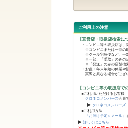
ご利用上の注意
【直営店・取扱店検索に
・コンビニ等の取扱店は、荷
※コンビニまたは一部の取扱
※クール宅急便など、一部
※一部、「受取」のみの店
※「発送」のみの店舗検索
・お盆・年末年始の休業や臨
実際と異なる場合がござ
【コンビニ等の取扱店で
■ご利用いただけるお客様
クロネコメンバーズ
会員
▶
クロネコメンバーズ
■ご利用方法
「お届け予定ｅメール」
▶
詳しくはこちら