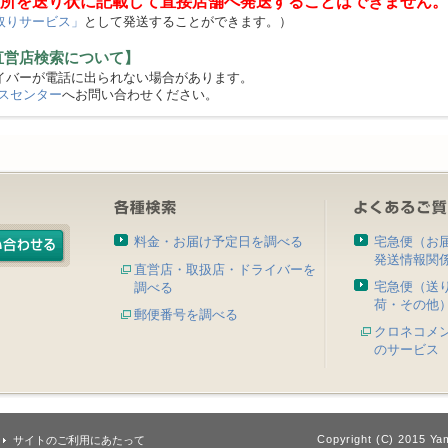
所を送り状に記載して直接店舗へ発送することはできません。
取りサービス」
として発送することができます。）
直営店検索について】
バーが電話に出られない場合があります。
スセンター
へお問い合わせください。
料金・お届け予定日を調べる
宅急便（お
発送情報関
直営店・取扱店・ドライバーを
宅急便（送
調べる
荷・その他
郵便番号を調べる
クロネコメ
のサービス
Copyright (C) 2015 Yam
サイトのご利用にあたって