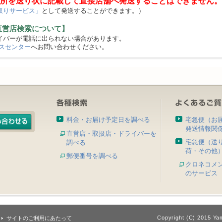
所を送り状に記載して直接店舗へ発送することはできません。
取りサービス」
として発送することができます。）
直営店検索について】
バーが電話に出られない場合があります。
スセンター
へお問い合わせください。
料金・お届け予定日を調べる
宅急便（お
発送情報関
直営店・取扱店・ドライバーを
宅急便（送
調べる
荷・その他
郵便番号を調べる
クロネコメ
のサービス
Copyright (C) 2015 Yam
サイトのご利用にあたって