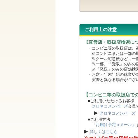
ご利用上の注意
【直営店・取扱店検索に
・コンビニ等の取扱店は、荷
※コンビニまたは一部の取扱
※クール宅急便など、一部
※一部、「受取」のみの店
※「発送」のみの店舗検索
・お盆・年末年始の休業や臨
実際と異なる場合がござ
【コンビニ等の取扱店で
■ご利用いただけるお客様
クロネコメンバーズ
会員
▶
クロネコメンバーズ
■ご利用方法
「お届け予定ｅメール」
▶
詳しくはこちら