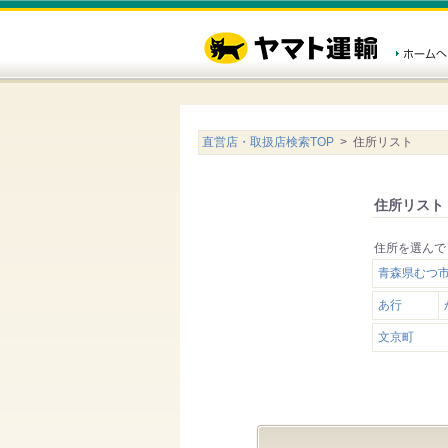
直営店・取扱店検索TOP
> 住所リスト
住所リスト
住所を選んで
青森県むつ市
あ行
文京町