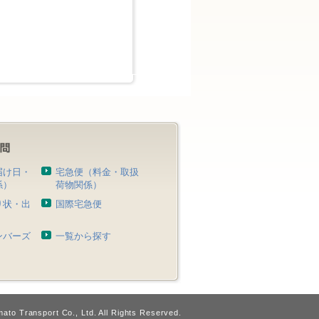
届け日・
宅急便（料金・取扱
係）
荷物関係）
り状・出
国際宅急便
）
ンバーズ
一覧から探す
ato Transport Co., Ltd. All Rights Reserved.