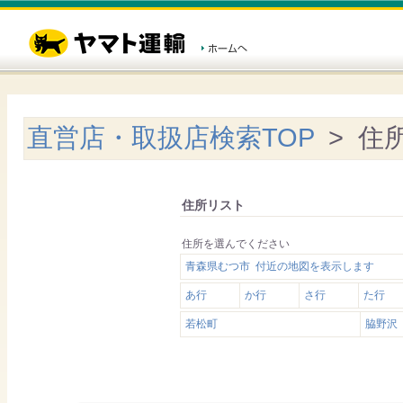
直営店・取扱店検索TOP
> 住
住所リスト
住所を選んでください
青森県むつ市 付近の地図を表示します
あ行
か行
さ行
た行
若松町
脇野沢