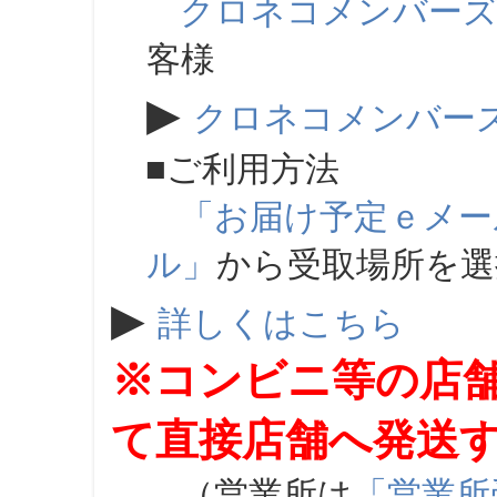
クロネコメンバー
客様
▶
クロネコメンバー
■ご利用方法
「お届け予定ｅメー
ル」
から受取場所を
▶
詳しくはこちら
※コンビニ等の店
て直接店舗へ発送
（営業所は
「営業所