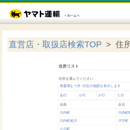
直営店・取扱店検索TOP
> 住
住所リスト
住所を選んでください
青森県むつ市 付近の地図を表示します
あ行
か行
さ行
た行
金曲
金谷
川内町
川内町
川内町桧川
川守町
小川町