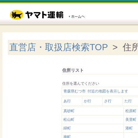
直営店・取扱店検索TOP
> 住
住所リスト
住所を選んでください
青森県むつ市 付近の地図を表示します
あ行
か行
さ行
た行
真砂町
松原町
松山町
美里町
緑町
港町
南町