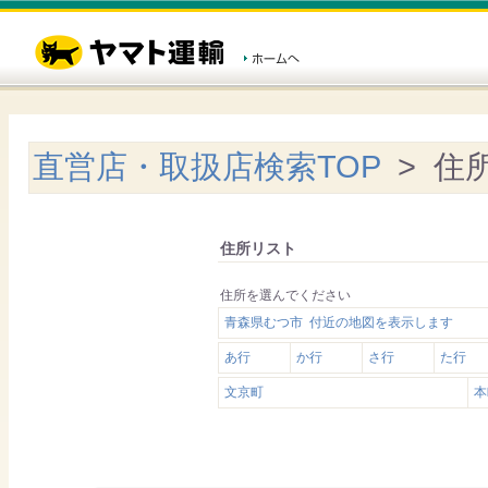
直営店・取扱店検索TOP
> 住
住所リスト
住所を選んでください
青森県むつ市 付近の地図を表示します
あ行
か行
さ行
た行
文京町
本