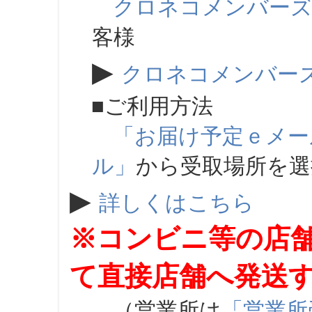
クロネコメンバー
客様
▶
クロネコメンバー
■ご利用方法
「お届け予定ｅメー
ル」
から受取場所を
▶
詳しくはこちら
※コンビニ等の店
て直接店舗へ発送
（営業所は
「営業所