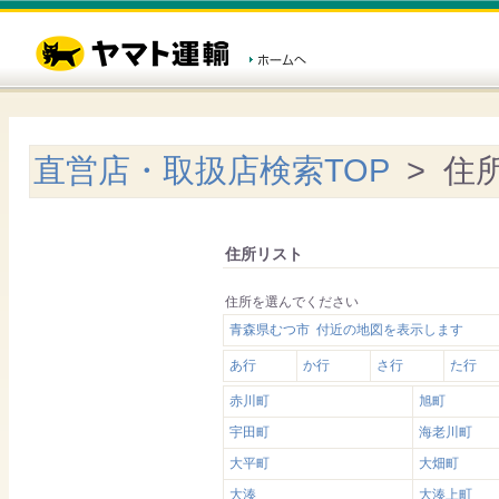
直営店・取扱店検索TOP
> 住
住所リスト
住所を選んでください
青森県むつ市 付近の地図を表示します
あ行
か行
さ行
た行
赤川町
旭町
宇田町
海老川町
大平町
大畑町
大湊
大湊上町