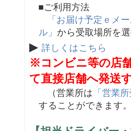
■ご利用方法
「お届け予定ｅメー
ル」
から受取場所を
▶
詳しくはこちら
※コンビニ等の店
て直接店舗へ発送
（営業所は
「営業所
することができます