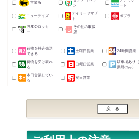
セブン-イレブ
ファミリー
営業所
ン
ート
デイリーヤマザ
ニューデイズ
ポプラ
キ
PUDOロッカ
その他の取扱
ー
店
荷物を持込発送
土曜日営業
24時間営業
できる
荷物を受け取れ
駐車場あり
日曜日営業
る
業所のみ）
本日営業してい
祝日営業
る