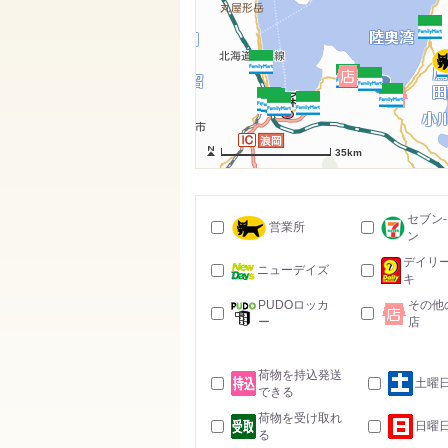
35km
セブン
営業所
ン
デイリ
ニューデイズ
キ
PUDOロッカ
その他
ー
店
荷物を持込発送
土曜
できる
荷物を受け取れ
日曜
る