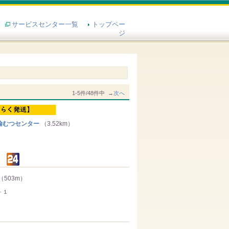
サービスセンター一覧
トップペー
ジ
1-5件/48件中 →
次へ
輸むつセンター
（3.52km）
（503m）
－１