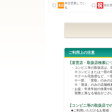
本日営業してい
祝日
る
ご利用上の注意
【直営店・取扱店検索に
・コンビニ等の取扱店は、荷
※コンビニまたは一部の取扱
※クール宅急便など、一部
※一部、「受取」のみの店
※「発送」のみの店舗検索
・お盆・年末年始の休業や臨
実際と異なる場合がござ
【コンビニ等の取扱店で
■ご利用いただけるお客様