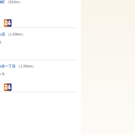
柳町
（924m）
つ店
（1.69km）
号
谷一丁目
（1.95km）
６号