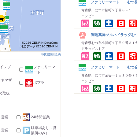
ファミリーマート むつ
青森県 むつ市柳町２丁目８－１
コンビニ
調剤薬局ツルハドラッグむ
©2026 ZENRIN DataCom
青森県むつ市小川町１丁目９番３１
地図データ©2026 ZENRIN
ドラッグストア
地図閲覧規約
-イレブ
ファミリーマ
ファミリーマート むつ金
ート
青森県 むつ市金谷一丁目１５番７
ーヤマザ
コンビニ
ポプラ
の取扱
日営業
24時間営業
駐車場あり（営
日営業
業所のみ）