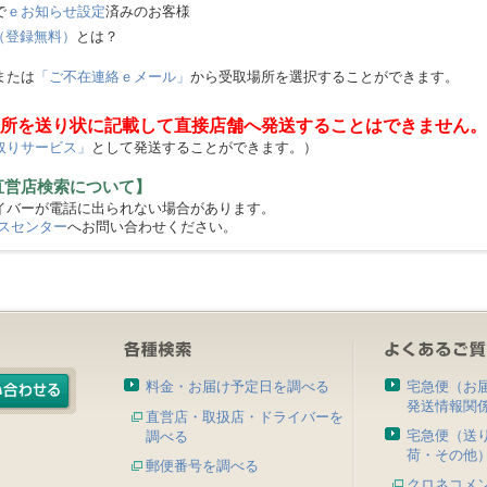
で
ｅお知らせ設定
済みのお客様
（登録無料）
とは？
または
「ご不在連絡ｅメール」
から受取場所を選択することができます。
所を送り状に記載して直接店舗へ発送することはできません。
取りサービス」
として発送することができます。）
直営店検索について】
バーが電話に出られない場合があります。
スセンター
へお問い合わせください。
料金・お届け予定日を調べる
宅急便（お
発送情報関
直営店・取扱店・ドライバーを
宅急便（送
調べる
荷・その他
郵便番号を調べる
クロネコメ