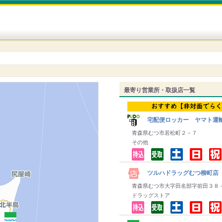
最寄り営業所・取扱店一覧
宅配便ロッカー ヤマト運
青森県むつ市若松町２－７
その他
ツルハドラッグむつ柳町店
青森県むつ市大字田名部字前田３８
ドラッグストア