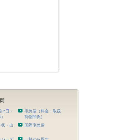
届け日・
宅急便（料金・取扱
係）
荷物関係）
り状・出
国際宅急便
）
ンバーズ
一覧から探す