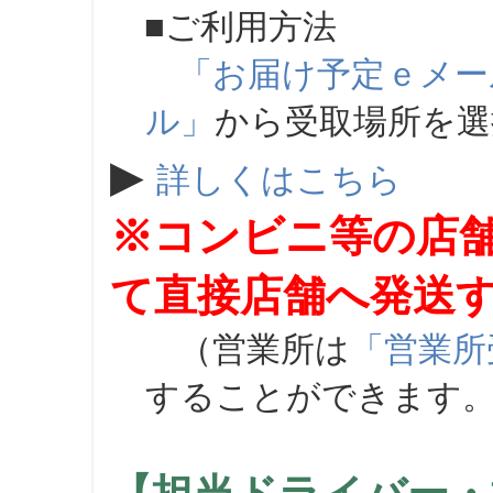
■ご利用方法
「お届け予定ｅメー
ル」
から受取場所を
▶
詳しくはこちら
※コンビニ等の店
て直接店舗へ発送
（営業所は
「営業所
することができます