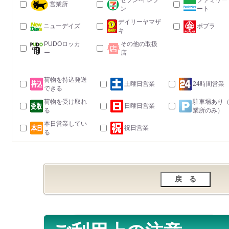
セブン-イレブ
ファミリー
営業所
ン
ート
デイリーヤマザ
ニューデイズ
ポプラ
キ
PUDOロッカ
その他の取扱
ー
店
荷物を持込発送
土曜日営業
24時間営業
できる
荷物を受け取れ
駐車場あり
日曜日営業
る
業所のみ）
本日営業してい
祝日営業
る