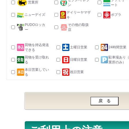
セブン-イレブ
ファミリー
営業所
ン
ート
デイリーヤマザ
ニューデイズ
ポプラ
キ
PUDOロッカ
その他の取扱
ー
店
荷物を持込発送
土曜日営業
24時間営業
できる
荷物を受け取れ
駐車場あり
日曜日営業
る
業所のみ）
本日営業してい
祝日営業
る