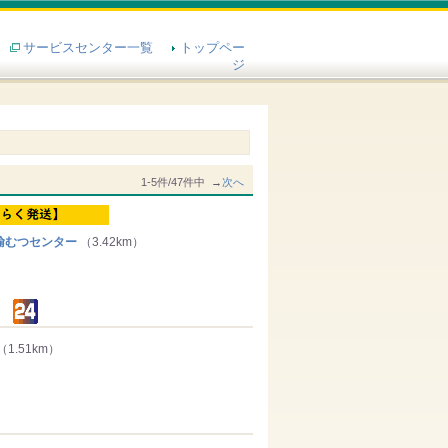
サービスセンター一覧
トップペー
ジ
1-5件/47件中 →
次へ
輸むつセンター
（3.42km）
（1.51km）