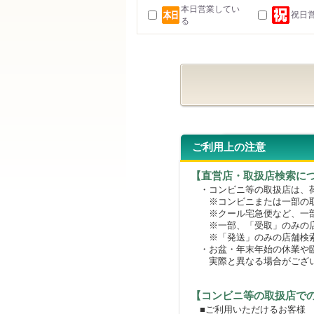
本日営業してい
祝日
る
ご利用上の注意
【直営店・取扱店検索に
・コンビニ等の取扱店は、荷
※コンビニまたは一部の取扱
※クール宅急便など、一部
※一部、「受取」のみの店
※「発送」のみの店舗検索
・お盆・年末年始の休業や臨
実際と異なる場合がござ
【コンビニ等の取扱店で
■ご利用いただけるお客様