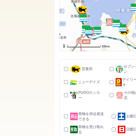
35km
セブン
営業所
ン
デイリ
ニューデイズ
キ
PUDOロッカ
その他
ー
店
荷物を持込発送
土曜
できる
荷物を受け取れ
日曜
る