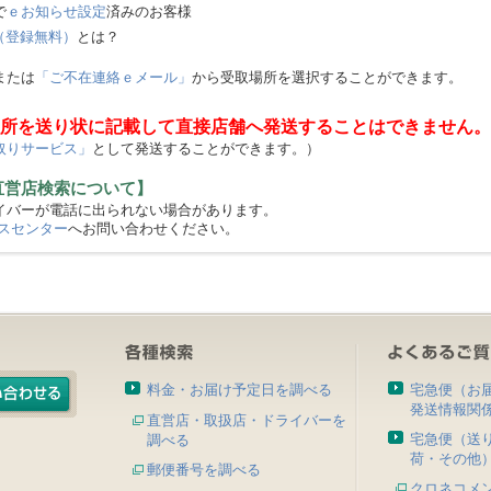
で
ｅお知らせ設定
済みのお客様
（登録無料）
とは？
または
「ご不在連絡ｅメール」
から受取場所を選択することができます。
所を送り状に記載して直接店舗へ発送することはできません。
取りサービス」
として発送することができます。）
直営店検索について】
バーが電話に出られない場合があります。
スセンター
へお問い合わせください。
料金・お届け予定日を調べる
宅急便（お
発送情報関
直営店・取扱店・ドライバーを
宅急便（送
調べる
荷・その他
郵便番号を調べる
クロネコメ