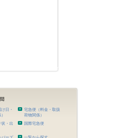
届け日・
宅急便（料金・取扱
係）
荷物関係）
り状・出
国際宅急便
）
ンバーズ
一覧から探す