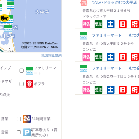
ツルハドラッグむつ大平店
青森県むつ市大平町２１番６号
ドラッグストア
ファミリーマート むつ
©2026 ZENRIN DataCom
青森県 むつ市大平町５０番９号
地図データ©2026 ZENRIN
コンビニ
地図閲覧規約
-イレブ
ファミリーマ
ファミリーマート むつ金
ート
青森県 むつ市金谷一丁目１５番７
ーヤマザ
コンビニ
ポプラ
の取扱
日営業
24時間営業
駐車場あり（営
日営業
業所のみ）