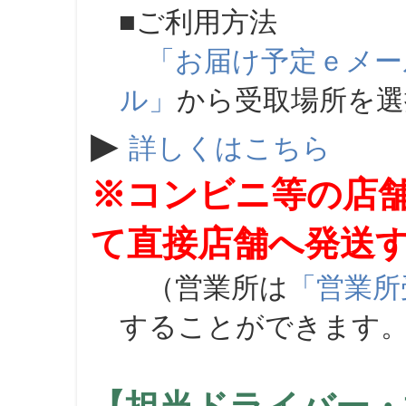
■ご利用方法
「お届け予定ｅメー
ル」
から受取場所を
▶
詳しくはこちら
※コンビニ等の店
て直接店舗へ発送
（営業所は
「営業所
することができます