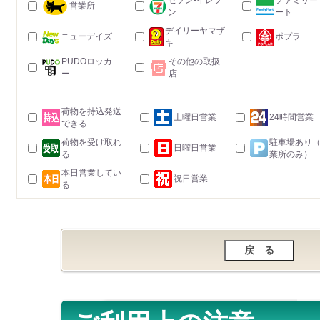
セブン-イレブ
ファミリー
営業所
ン
ート
デイリーヤマザ
ニューデイズ
ポプラ
キ
PUDOロッカ
その他の取扱
ー
店
荷物を持込発送
土曜日営業
24時間営業
できる
荷物を受け取れ
駐車場あり
日曜日営業
る
業所のみ）
本日営業してい
祝日営業
る